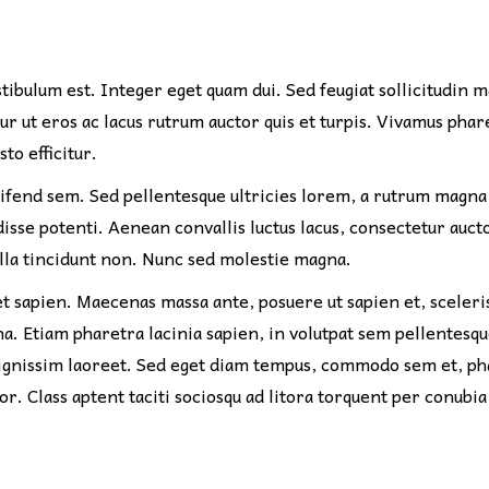
stibulum est. Integer eget quam dui. Sed feugiat sollicitudin 
r ut eros ac lacus rutrum auctor quis et turpis. Vivamus phare
to efficitur.
ifend sem. Sed pellentesque ultricies lorem, a rutrum magna 
ndisse potenti. Aenean convallis luctus lacus, consectetur au
ulla tincidunt non. Nunc sed molestie magna.
et sapien. Maecenas massa ante, posuere ut sapien et, sceleri
gna. Etiam pharetra lacinia sapien, in volutpat sem pellentesq
 dignissim laoreet. Sed eget diam tempus, commodo sem et, pha
or. Class aptent taciti sociosqu ad litora torquent per conub