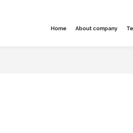
Home
About company
T