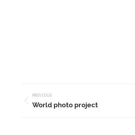
Project
PREVIOUS
navigation
Previous
World photo project
project: