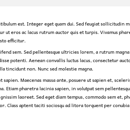
stibulum est. Integer eget quam dui. Sed feugiat sollicitudin 
r ut eros ac lacus rutrum auctor quis et turpis. Vivamus phare
to efficitur.
ifend sem. Sed pellentesque ultricies lorem, a rutrum magna 
ndisse potenti. Aenean convallis luctus lacus, consectetur au
ulla tincidunt non. Nunc sed molestie magna.
et sapien. Maecenas massa ante, posuere ut sapien et, sceleri
gna. Etiam pharetra lacinia sapien, in volutpat sem pellentesq
 dignissim laoreet. Sed eget diam tempus, commodo sem et, pha
or. Class aptent taciti sociosqu ad litora torquent per conub