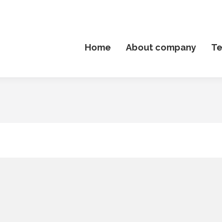
Home
About company
T